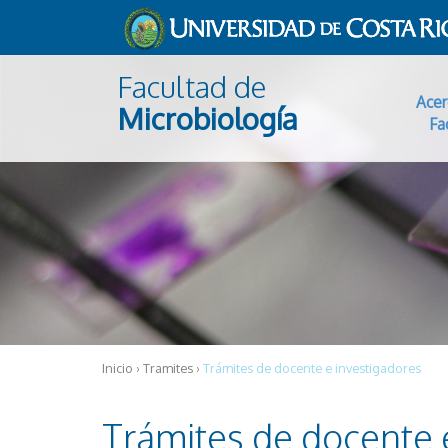
Pasar al contenido principal
Facultad de
Acer
Microbiología
Fa
Inicio
›
Tramites
›
Trámites de docente e investigadores
Trámites de docente 