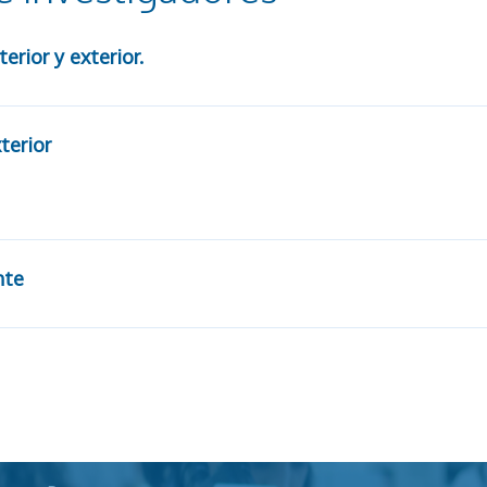
erior y exterior.
terior
nte