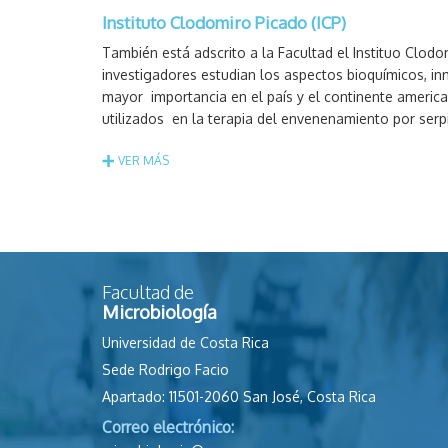
Instituto Clodomiro Picado (ICP)
También está adscrito a la Facultad el Instituo Clo
investigadores estudian los aspectos bioquímicos, i
mayor importancia en el país y el continente america
utilizados en la terapia del envenenamiento por serp
VER MÁS
Facultad de
Microbiología
Universidad de Costa Rica
Sede Rodrigo Facio
Apartado: 11501-2060 San José, Costa Rica
Correo electrónico: