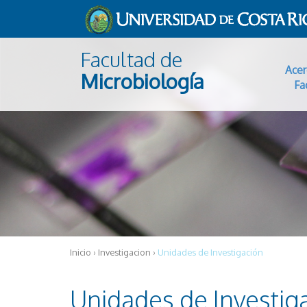
Pasar al contenido principal
Facultad de
Acer
Microbiología
Fa
Inicio
›
Investigacion
›
Unidades de Investigación
Unidades de Investig