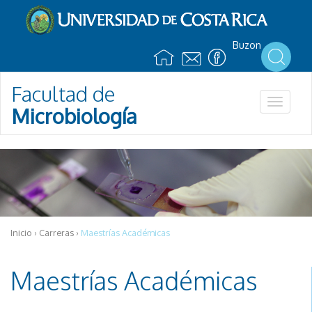
Pasar al contenido principal
Buzon
Facultad de
Toggle
Microbiología
navigat
Inicio
›
Carreras
›
Maestrías Académicas
Maestrías Académicas