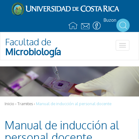
Pasar al contenido principal
Buzon
Facultad de
Toggle
Microbiología
navigat
Inicio
›
Tramites
›
Manual de inducción al personal docente
Manual de inducción al
personal docente