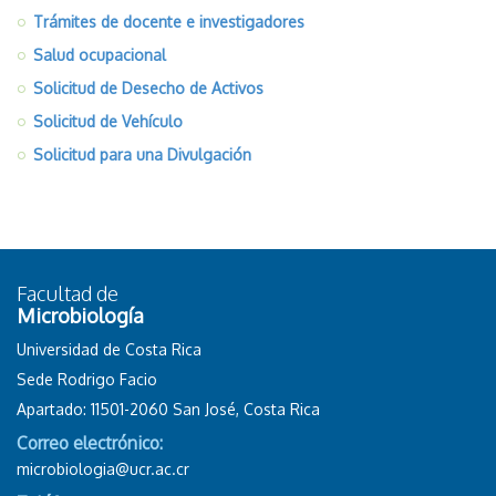
Trámites de docente e investigadores
Salud ocupacional
Solicitud de Desecho de Activos
Solicitud de Vehículo
Solicitud para una Divulgación
Facultad de
Microbiología
Universidad de Costa Rica
Sede Rodrigo Facio
Apartado: 11501-2060 San José, Costa Rica
Correo electrónico:
microbiologia@ucr.ac.cr