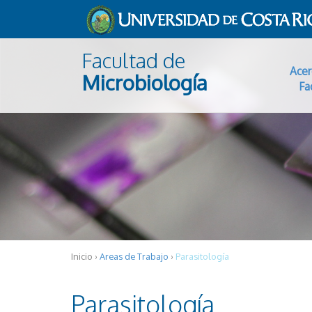
Pasar al contenido principal
Facultad de
Acer
Microbiología
Fa
Inicio
›
Areas de Trabajo
›
Parasitología
Parasitología