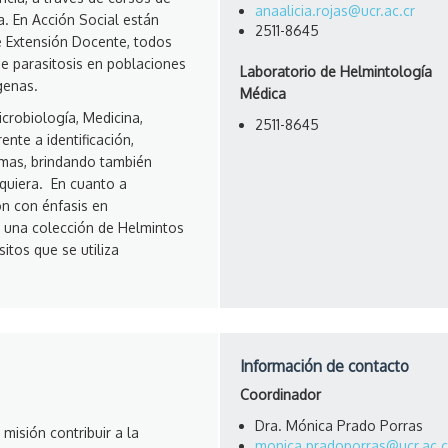
anaalicia.rojas@ucr.ac.cr
a. En Acción Social están
2511-8645
e Extensión Docente, todos
e parasitosis en poblaciones
Laboratorio de Helmintología
ígenas.
Médica
crobiología, Medicina,
2511-8645
ente a identificación,
smas, brindando también
equiera. En cuanto a
ón con énfasis en
 una colección de Helmintos
itos que se utiliza
Información de contacto
Coordinador
Dra. Mónica Prado Porras
isión contribuir a la
monica.pradoporras@ucr.ac.c