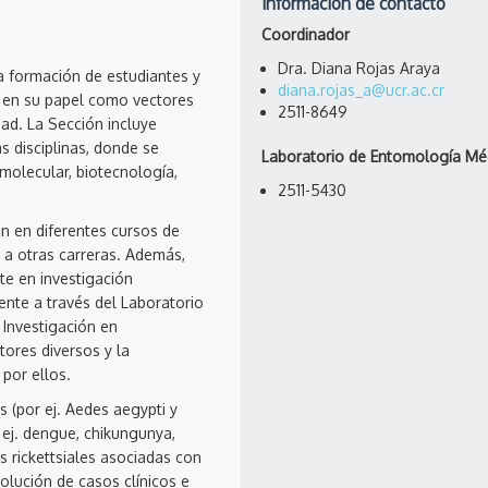
Información de contacto
Coordinador
Dra. Diana Rojas Araya
a formación de estudiantes y
diana.rojas_a@ucr.ac.cr
, en su papel como vectores
2511-8649
d. La Sección incluye
s disciplinas, donde se
Laboratorio de Entomología Mé
molecular, biotecnología,
2511-5430
an en diferentes cursos de
 a otras carreras. Además,
te en investigación
nte a través del Laboratorio
 Investigación en
ores diversos y la
por ellos.
 (por ej. Aedes aegypti y
 ej. dengue, chikungunya,
as rickettsiales asociadas con
olución de casos clínicos e